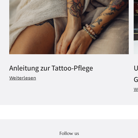
Anleitung zur Tattoo-Pflege
U
G
Weiterlesen
W
Follow us