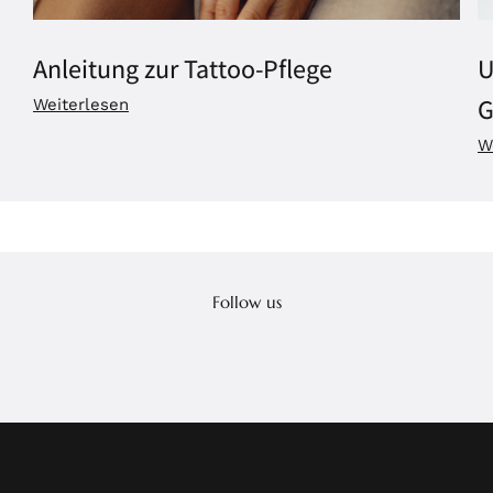
Anleitung zur Tattoo-Pflege
U
G
Weiterlesen
W
Follow us